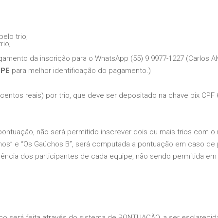
elo trio;
rio;
mento da inscrição para o WhatsApp (55) 9 9977-1227 (Carlos Alves
IPE
para melhor identificação do pagamento.)
trocentos reais) por trio, que deve ser depositado na chave pix 
pontuação, não será permitido inscrever dois ou mais trios com 
hos” e “Os Gaúchos B”, será computada a pontuação em caso de 
erência dos participantes de cada equipe, não sendo permitida e
o será feita através do sistema de PONTUAÇÃO, a ser esclarecida