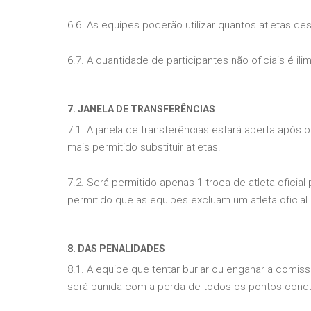
6.6. As equipes poderão utilizar quantos atletas d
6.7. A quantidade de participantes não oficiais é ilim
7. JANELA DE TRANSFERÊNCIAS
7.1. A janela de transferências estará aberta após
mais permitido substituir atletas.
7.2. Será permitido apenas 1 troca de atleta oficia
permitido que as equipes excluam um atleta oficial 
8. DAS PENALIDADES
8.1. A equipe que tentar burlar ou enganar a comiss
será punida com a perda de todos os pontos conqui