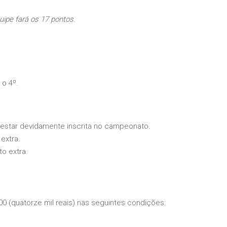
uipe fará os 17 pontos.
:
 o 4º.
 estar devidamente inscrita no campeonato.
extra.
o extra.
00 (quatorze mil reais) nas seguintes condições: