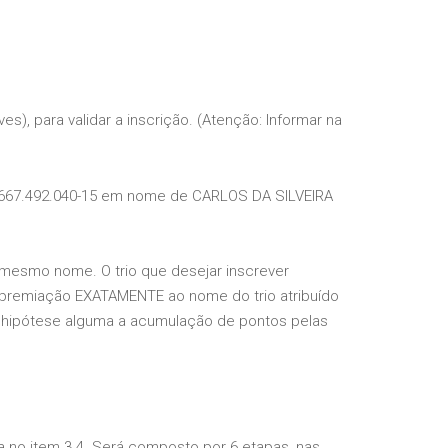
), para validar a inscrição. (Atenção: Informar na
CPF 667.492.040-15 em nome de CARLOS DA SILVEIRA
o mesmo nome. O trio que desejar inscrever
premiação EXATAMENTE ao nome do trio atribuído
m hipótese alguma a acumulação de pontos pelas
 no item 3.4. Será composto por 6 etapas, nas