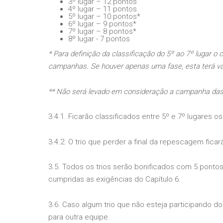
3º lugar – 12 pontos
4º lugar – 11 pontos
5º lugar – 10 pontos*
6º lugar – 9 pontos*
7º lugar – 8 pontos*
8º lugar - 7 pontos
* Para definição da classificação do 5º ao 7º lugar o
campanhas. Se houver apenas uma fase, esta terá va
** Não será levado em consideração a campanha das f
3.4.1. Ficarão classificados entre 5º e 7º lugares os
3.4.2. O trio que perder a final da repescagem ficar
3.5. Todos os trios serão bonificados com 5 pont
cumpridas as exigências do Capítulo 6.
3.6. Caso algum trio que não esteja participando
para outra equipe.