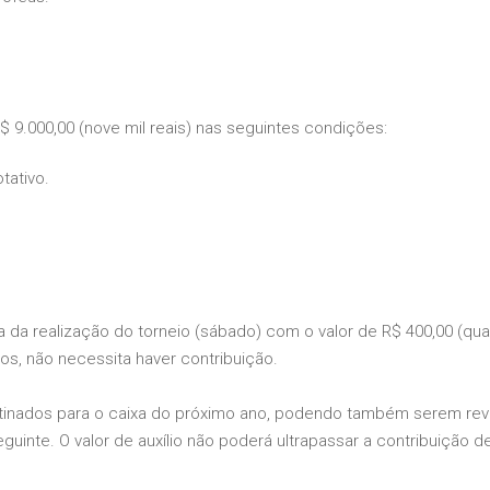
R$ 9.000,00 (nove mil reais) nas seguintes condições:
tativo.
ia da realização do torneio (sábado) com o valor de R$ 400,00 (quatr
tos, não necessita haver contribuição.
tinados para o caixa do próximo ano, podendo também serem reve
uinte. O valor de auxílio não poderá ultrapassar a contribuição 