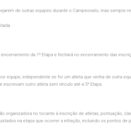
esejarem de outras equipes durante o Campeonato, mas sempre resp
itada.
 o encerramento da 1ª Etapa e fechará no encerramento das inscriç
l por equipe, independente se for um atleta que venha de outra equ
e inscrevam outro atleta sem vínculo até a 5ª Etapa.
ão organizadora no tocante à inscrição de atletas, pontuação, cla
stados na etapa que ocorrer a infração, incluindo os pontos de p