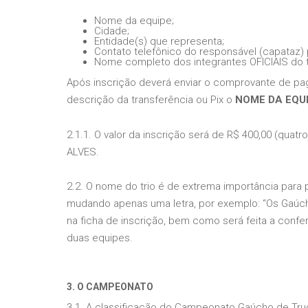
Nome da equipe;
Cidade;
Entidade(s) que representa;
Contato telefônico do responsável (capataz) p
Nome completo dos integrantes OFICIAIS do t
Após inscrição deverá enviar o comprovante de paga
descrição da transferência ou Pix o
NOME DA EQU
2.1.1. O valor da inscrição será de R$ 400,00 (qua
ALVES.
2.2. O nome do trio é de extrema importância para 
mudando apenas uma letra, por exemplo: “Os Gaúc
na ficha de inscrição, bem como será feita a conf
duas equipes.
3. O CAMPEONATO
3.1. A classificação do Campeonato Gaúcho de Truc