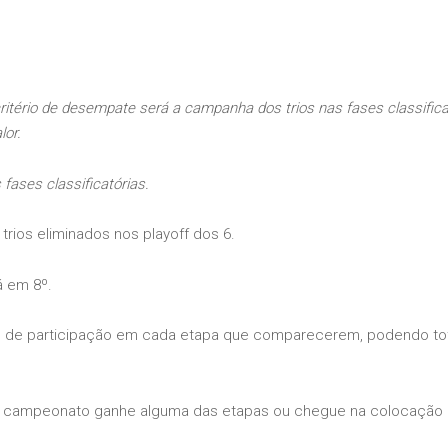
 critério de desempate será a campanha dos trios nas fases classifica
lor.
ases classificatórias.
 trios eliminados nos playoff dos 6.
á em 8º.
os de participação em cada etapa que comparecerem, podendo tota
 do campeonato ganhe alguma das etapas ou chegue na colocação