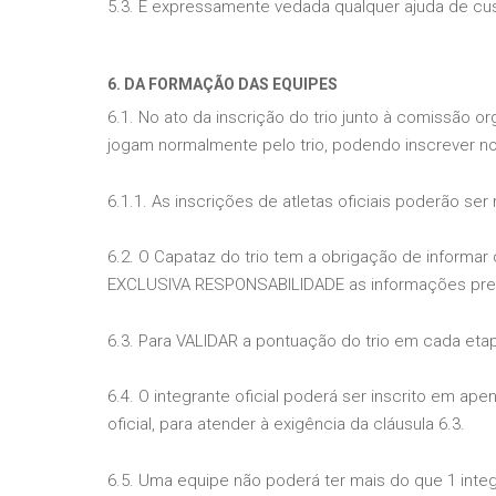
5.3. É expressamente vedada qualquer ajuda de cu
6. DA FORMAÇÃO DAS EQUIPES
6.1. No ato da inscrição do trio junto à comissão o
jogam normalmente pelo trio, podendo inscrever no 
6.1.1. As inscrições de atletas oficiais poderão ser
6.2. O Capataz do trio tem a obrigação de informar
EXCLUSIVA RESPONSABILIDADE as informações presta
6.3. Para VALIDAR a pontuação do trio em cada etapa
6.4. O integrante oficial poderá ser inscrito em ap
oficial, para atender à exigência da cláusula 6.3.
6.5. Uma equipe não poderá ter mais do que 1 integ