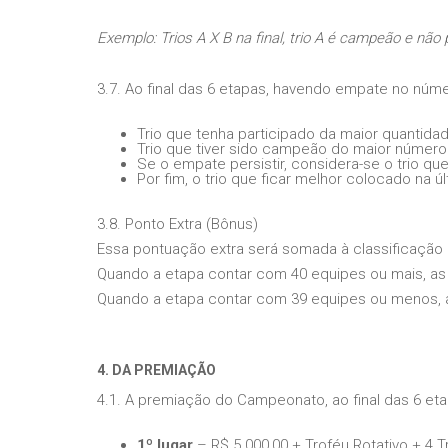
Exemplo: Trios A X B na final, trio A é campeão e nã
3.7. Ao final das 6 etapas, havendo empate no núm
Trio que tenha participado da maior quantida
Trio que tiver sido campeão do maior número
Se o empate persistir, considera-se o trio q
Por fim, o trio que ficar melhor colocado na ú
3.8. Ponto Extra (Bônus)
Essa pontuação extra será somada à classificação
Quando a etapa contar com 40 equipes ou mais, as 
Quando a etapa contar com 39 equipes ou menos, a
4. DA PREMIAÇÃO
4.1. A premiação do Campeonato, ao final das 6 eta
1º lugar
– R$ 5.000,00 + Troféu Rotativo + 4 T