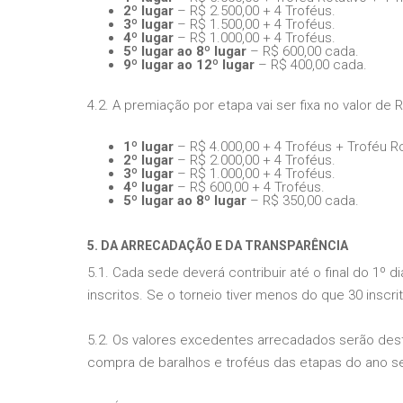
2º lugar
– R$ 2.500,00 + 4 Troféus.
3º lugar
– R$ 1.500,00 + 4 Troféus.
4º lugar
– R$ 1.000,00 + 4 Troféus.
5º lugar ao 8º lugar
– R$ 600,00 cada.
9º lugar ao 12º lugar
– R$ 400,00 cada.
4.2. A premiação por etapa vai ser fixa no valor de 
1º lugar
– R$ 4.000,00 + 4 Troféus + Troféu Ro
2º lugar
– R$ 2.000,00 + 4 Troféus.
3º lugar
– R$ 1.000,00 + 4 Troféus.
4º lugar
– R$ 600,00 + 4 Troféus.
5º lugar ao 8º lugar
– R$ 350,00 cada.
5. DA ARRECADAÇÃO E DA TRANSPARÊNCIA
5.1. Cada sede deverá contribuir até o final do 1º d
inscritos. Se o torneio tiver menos do que 30 inscri
5.2. Os valores excedentes arrecadados serão des
compra de baralhos e troféus das etapas do ano seg