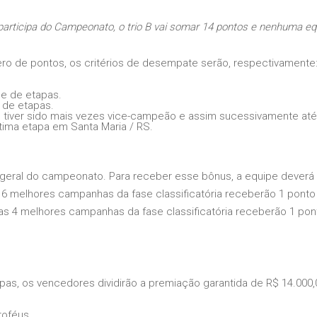
o participa do Campeonato, o trio B vai somar 14 pontos e nenhuma eq
ero de pontos, os critérios de desempate serão, respectivamente
de de etapas.
 de etapas.
ue tiver sido mais vezes vice-campeão e assim sucessivamente até
ltima etapa em Santa Maria / RS.
 geral do campeonato. Para receber esse bônus, a equipe deverá
6 melhores campanhas da fase classificatória receberão 1 ponto 
s 4 melhores campanhas da fase classificatória receberão 1 pont
pas, os vencedores dividirão a premiação garantida de R$ 14.000,
roféus.