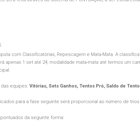
S
S
S
uta com Classificatórias, Repescagem e Mata-Mata. A classificató
rá apenas 1 set até 24, modalidade mata-mata até termos um ca
cipal.
a das equipes:
Vitórias, Sets Ganhos, Tentos Pró, Saldo de Tento
ificados para a fase seguinte será proporcional ao número de trios 
 pontuados da seguinte forma: