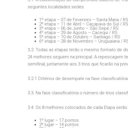
seguintes localidades sedes:
1º etapa – 07 de Fevereiro – Santa Maria / R
2º etapa – 11 de Abril – Caçapava do Sul / R
3º etapa – 06 de Junho – São Sepé / RS
4º etapa – 29 de Agosto – Cacequi / RS
5º etapa – 10 de Outubro – Santiago / RS
6º etapa – 28 de Novembro – Uruguaiana / R
3.2. Todas as etapas terão o mesmo formato de disp
24 melhores seguem na principal. A repescagem te
semifinal, juntamente aos 3 trios que ficarão na prin
3.2.1 Critérios de desempate na fase classificatóri
3.3. Na fase classificatória o número de trios class
3.4. Os 8 melhores colocados de cada Etapa serão
1º lugar – 17 pontos
2º lugar – 14 pontos