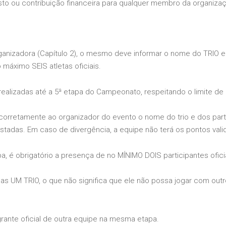
sto ou contribuição financeira para qualquer membro da organiz
rganizadora (Capítulo 2), o mesmo deve informar o nome do TRIO e 
máximo SEIS atletas oficiais.
 realizadas até a 5ª etapa do Campeonato, respeitando o limite de 
 corretamente ao organizador do evento o nome do trio e dos part
das. Em caso de divergência, a equipe não terá os pontos vali
, é obrigatório a presença de no MÍNIMO DOIS participantes oficia
enas UM TRIO, o que não significa que ele não possa jogar com out
rante oficial de outra equipe na mesma etapa.